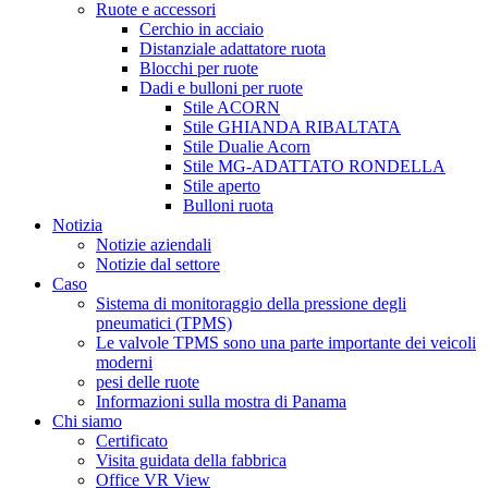
Ruote e accessori
Cerchio in acciaio
Distanziale adattatore ruota
Blocchi per ruote
Dadi e bulloni per ruote
Stile ACORN
Stile GHIANDA RIBALTATA
Stile Dualie Acorn
Stile MG-ADATTATO RONDELLA
Stile aperto
Bulloni ruota
Notizia
Notizie aziendali
Notizie dal settore
Caso
Sistema di monitoraggio della pressione degli
pneumatici (TPMS)
Le valvole TPMS sono una parte importante dei veicoli
moderni
pesi delle ruote
Informazioni sulla mostra di Panama
Chi siamo
Certificato
Visita guidata della fabbrica
Office VR View