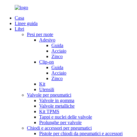
Casa
Linee guida
Libri
Pesi per ruote
Adesivo
Guida
Acciaio
Zinco
Clip-on
Guida
Acciaio
Zinco
Kit
Utensili
Valvole per pneumatici
Valvole in gomma
Valvole metalliche
Kit TPMS
Tappi e nuclei delle valvole
Prolunghe per valvole
Chiodi e accessori per pneumatici
Pistole per chiodi da pneumatici e accessori