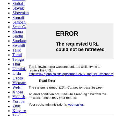
Sinhala
Slovak
Slovenian
Somali
Samoan
Scots Gaelic
Shona
Sindhi
Sundanese
Swahili
Tajik
Tamil
Telugu
Thai
Ukrainian
Urdu
Uzbek
Vietnamese
Welsh
Xhosa
Yiddish
Yoruba
Zulu
Kinyarwanda
Tatar