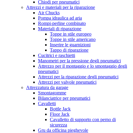
Chiodi per pneumatici
Attrezzi e materiali per la riparazione
Air Chucks
Pompa idraulica ad aria
Rompi-perline combinato
Materiali di riparazione
Toppe in stile europeo
Toppe in stile americano
Inserire le guarnizioni
Tappo di riparazione
Cucitrici e raschietti
Manometri per la pressione degli pneumatici
Attrezzo per il montaggio e lo smontaggio degli
pneumatici
Attrezzi per la riparazione degli pneumatici
Attrezzi per valvole pneumatici
Attrezzatura da garage
Smontagomme
Bilanciatrice per pneumatici
Cavalletti
Bottle Jack
Floor Jack
Cavalletto di supporto con perno di
sicurezza
Gru da officina pieghevole