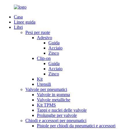
Casa
Linee guida
Libri
Pesi per ruote
Adesivo
Guida
Acciaio
Zinco
Clip-on
Guida
Acciaio
Zinco
Kit
Utensili
Valvole per pneumatici
Valvole in gomma
Valvole metalliche
Kit TPMS
Tappi e nuclei delle valvole
Prolunghe per valvole
Chiodi e accessori per pneumatici
Pistole per chiodi da pneumatici e accessori