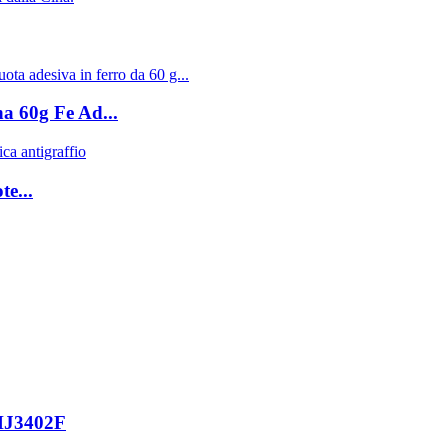
na 60g Fe Ad...
te...
FHJ3402F