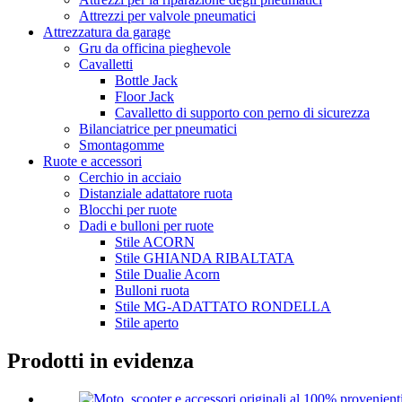
Attrezzi per valvole pneumatici
Attrezzatura da garage
Gru da officina pieghevole
Cavalletti
Bottle Jack
Floor Jack
Cavalletto di supporto con perno di sicurezza
Bilanciatrice per pneumatici
Smontagomme
Ruote e accessori
Cerchio in acciaio
Distanziale adattatore ruota
Blocchi per ruote
Dadi e bulloni per ruote
Stile ACORN
Stile GHIANDA RIBALTATA
Stile Dualie Acorn
Bulloni ruota
Stile MG-ADATTATO RONDELLA
Stile aperto
Prodotti in evidenza