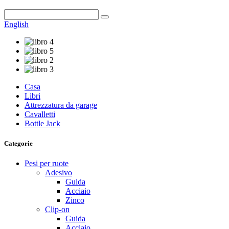
English
Casa
Libri
Attrezzatura da garage
Cavalletti
Bottle Jack
Categorie
Pesi per ruote
Adesivo
Guida
Acciaio
Zinco
Clip-on
Guida
Acciaio