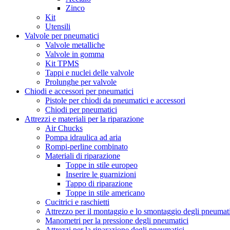
Zinco
Kit
Utensili
Valvole per pneumatici
Valvole metalliche
Valvole in gomma
Kit TPMS
Tappi e nuclei delle valvole
Prolunghe per valvole
Chiodi e accessori per pneumatici
Pistole per chiodi da pneumatici e accessori
Chiodi per pneumatici
Attrezzi e materiali per la riparazione
Air Chucks
Pompa idraulica ad aria
Rompi-perline combinato
Materiali di riparazione
Toppe in stile europeo
Inserire le guarnizioni
Tappo di riparazione
Toppe in stile americano
Cucitrici e raschietti
Attrezzo per il montaggio e lo smontaggio degli pneumat
Manometri per la pressione degli pneumatici
Attrezzi per la riparazione degli pneumatici