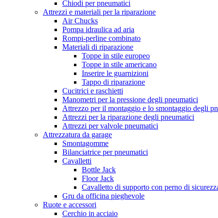
Chiodi per pneumatici
Attrezzi e materiali per la riparazione
Air Chucks
Pompa idraulica ad aria
Rompi-perline combinato
Materiali di riparazione
Toppe in stile europeo
Toppe in stile americano
Inserire le guarnizioni
Tappo di riparazione
Cucitrici e raschietti
Manometri per la pressione degli pneumatici
Attrezzo per il montaggio e lo smontaggio degli p
Attrezzi per la riparazione degli pneumatici
Attrezzi per valvole pneumatici
Attrezzatura da garage
Smontagomme
Bilanciatrice per pneumatici
Cavalletti
Bottle Jack
Floor Jack
Cavalletto di supporto con perno di sicurezz
Gru da officina pieghevole
Ruote e accessori
Cerchio in acciaio