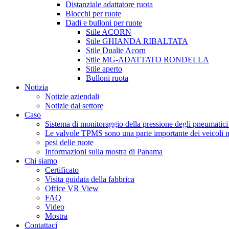
Distanziale adattatore ruota
Blocchi per ruote
Dadi e bulloni per ruote
Stile ACORN
Stile GHIANDA RIBALTATA
Stile Dualie Acorn
Stile MG-ADATTATO RONDELLA
Stile aperto
Bulloni ruota
Notizia
Notizie aziendali
Notizie dal settore
Caso
Sistema di monitoraggio della pressione degli pneumati
Le valvole TPMS sono una parte importante dei veicoli 
pesi delle ruote
Informazioni sulla mostra di Panama
Chi siamo
Certificato
Visita guidata della fabbrica
Office VR View
FAQ
Video
Mostra
Contattaci