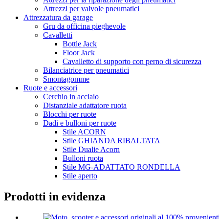
Attrezzi per valvole pneumatici
Attrezzatura da garage
Gru da officina pieghevole
Cavalletti
Bottle Jack
Floor Jack
Cavalletto di supporto con perno di sicurezza
Bilanciatrice per pneumatici
Smontagomme
Ruote e accessori
Cerchio in acciaio
Distanziale adattatore ruota
Blocchi per ruote
Dadi e bulloni per ruote
Stile ACORN
Stile GHIANDA RIBALTATA
Stile Dualie Acorn
Bulloni ruota
Stile MG-ADATTATO RONDELLA
Stile aperto
Prodotti in evidenza