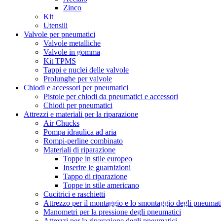
Zinco
Kit
Utensili
Valvole per pneumatici
Valvole metalliche
Valvole in gomma
Kit TPMS
Tappi e nuclei delle valvole
Prolunghe per valvole
Chiodi e accessori per pneumatici
Pistole per chiodi da pneumatici e accessori
Chiodi per pneumatici
Attrezzi e materiali per la riparazione
Air Chucks
Pompa idraulica ad aria
Rompi-perline combinato
Materiali di riparazione
Toppe in stile europeo
Inserire le guarnizioni
Tappo di riparazione
Toppe in stile americano
Cucitrici e raschietti
Attrezzo per il montaggio e lo smontaggio degli pneumat
Manometri per la pressione degli pneumatici
Attrezzi per la riparazione degli pneumatici