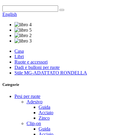
English
Casa
Libri
Ruote e accessori
Dadi e bulloni per ruote
Stile MG-ADATTATO RONDELLA
Categorie
Pesi per ruote
Adesivo
Guida
Acciaio
Zinco
Clip-on
Guida
Acciaio