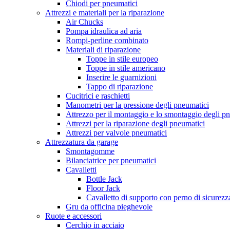
Chiodi per pneumatici
Attrezzi e materiali per la riparazione
Air Chucks
Pompa idraulica ad aria
Rompi-perline combinato
Materiali di riparazione
Toppe in stile europeo
Toppe in stile americano
Inserire le guarnizioni
Tappo di riparazione
Cucitrici e raschietti
Manometri per la pressione degli pneumatici
Attrezzo per il montaggio e lo smontaggio degli p
Attrezzi per la riparazione degli pneumatici
Attrezzi per valvole pneumatici
Attrezzatura da garage
Smontagomme
Bilanciatrice per pneumatici
Cavalletti
Bottle Jack
Floor Jack
Cavalletto di supporto con perno di sicurezz
Gru da officina pieghevole
Ruote e accessori
Cerchio in acciaio