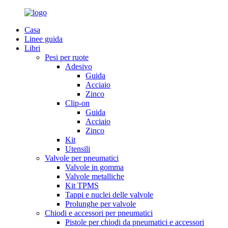
Casa
Linee guida
Libri
Pesi per ruote
Adesivo
Guida
Acciaio
Zinco
Clip-on
Guida
Acciaio
Zinco
Kit
Utensili
Valvole per pneumatici
Valvole in gomma
Valvole metalliche
Kit TPMS
Tappi e nuclei delle valvole
Prolunghe per valvole
Chiodi e accessori per pneumatici
Pistole per chiodi da pneumatici e accessori