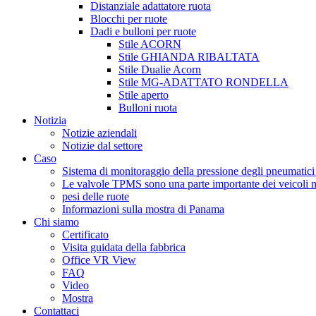
Distanziale adattatore ruota
Blocchi per ruote
Dadi e bulloni per ruote
Stile ACORN
Stile GHIANDA RIBALTATA
Stile Dualie Acorn
Stile MG-ADATTATO RONDELLA
Stile aperto
Bulloni ruota
Notizia
Notizie aziendali
Notizie dal settore
Caso
Sistema di monitoraggio della pressione degli pneumati
Le valvole TPMS sono una parte importante dei veicoli 
pesi delle ruote
Informazioni sulla mostra di Panama
Chi siamo
Certificato
Visita guidata della fabbrica
Office VR View
FAQ
Video
Mostra
Contattaci