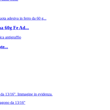
na 60g Fe Ad...
te...