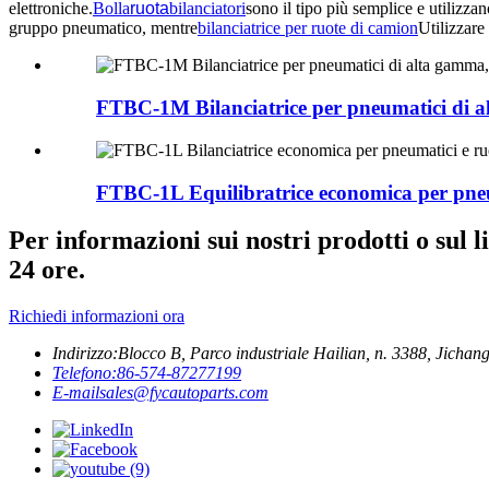
elettroniche.
Bolla
ruota
bilanciatori
sono il tipo più semplice e utilizzan
gruppo pneumatico, mentre
bilanciatrice per ruote di camion
Utilizzare
FTBC-1M Bilanciatrice per pneumatici di al
FTBC-1L Equilibratrice economica per pneum
Per informazioni sui nostri prodotti o sul l
24 ore.
Richiedi informazioni ora
Indirizzo:
Blocco B, Parco industriale Hailian, n. 3388, Jichang 
Telefono:
86-574-87277199
E-mail
sales@fycautoparts.com