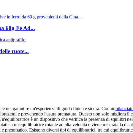
na 60g Fe Ad...
elle ruote...
e nel garantire un'esperienza di guida fluida e sicura. Con un
bilanciat
brazioni e prevenendo l'usura prematura. Questo non solo migliora il co
'equilibratrice è un dispositivo che verifica la presenza di squilibri n
ti su un'equilibratrice rotante ad alta velocità e viene misurata la dist
pneumatico. Esistono diversi tipi di equilibratrici, tra cui equilibratrici 