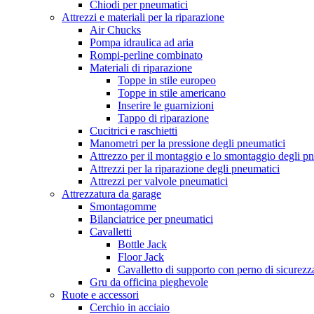
Chiodi per pneumatici
Attrezzi e materiali per la riparazione
Air Chucks
Pompa idraulica ad aria
Rompi-perline combinato
Materiali di riparazione
Toppe in stile europeo
Toppe in stile americano
Inserire le guarnizioni
Tappo di riparazione
Cucitrici e raschietti
Manometri per la pressione degli pneumatici
Attrezzo per il montaggio e lo smontaggio degli p
Attrezzi per la riparazione degli pneumatici
Attrezzi per valvole pneumatici
Attrezzatura da garage
Smontagomme
Bilanciatrice per pneumatici
Cavalletti
Bottle Jack
Floor Jack
Cavalletto di supporto con perno di sicurezz
Gru da officina pieghevole
Ruote e accessori
Cerchio in acciaio