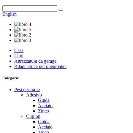
English
Casa
Libri
Attrezzatura da garage
Bilanciatrice per pneumatici
Categorie
Pesi per ruote
Adesivo
Guida
Acciaio
Zinco
Clip-on
Guida
Acciaio
Zinco