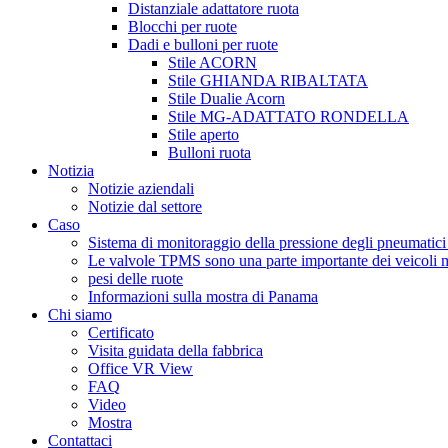
Distanziale adattatore ruota
Blocchi per ruote
Dadi e bulloni per ruote
Stile ACORN
Stile GHIANDA RIBALTATA
Stile Dualie Acorn
Stile MG-ADATTATO RONDELLA
Stile aperto
Bulloni ruota
Notizia
Notizie aziendali
Notizie dal settore
Caso
Sistema di monitoraggio della pressione degli pneumati
Le valvole TPMS sono una parte importante dei veicoli 
pesi delle ruote
Informazioni sulla mostra di Panama
Chi siamo
Certificato
Visita guidata della fabbrica
Office VR View
FAQ
Video
Mostra
Contattaci