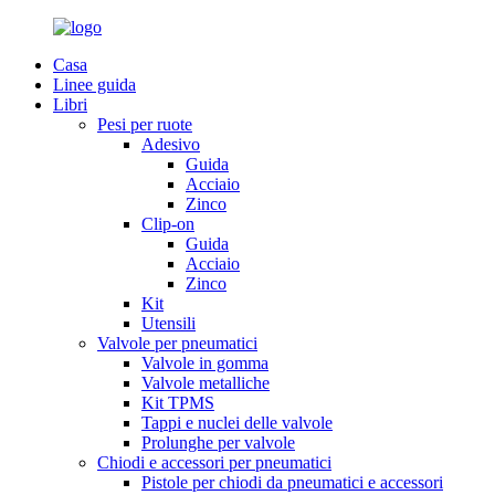
Casa
Linee guida
Libri
Pesi per ruote
Adesivo
Guida
Acciaio
Zinco
Clip-on
Guida
Acciaio
Zinco
Kit
Utensili
Valvole per pneumatici
Valvole in gomma
Valvole metalliche
Kit TPMS
Tappi e nuclei delle valvole
Prolunghe per valvole
Chiodi e accessori per pneumatici
Pistole per chiodi da pneumatici e accessori