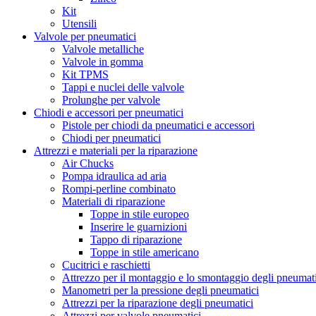
Kit
Utensili
Valvole per pneumatici
Valvole metalliche
Valvole in gomma
Kit TPMS
Tappi e nuclei delle valvole
Prolunghe per valvole
Chiodi e accessori per pneumatici
Pistole per chiodi da pneumatici e accessori
Chiodi per pneumatici
Attrezzi e materiali per la riparazione
Air Chucks
Pompa idraulica ad aria
Rompi-perline combinato
Materiali di riparazione
Toppe in stile europeo
Inserire le guarnizioni
Tappo di riparazione
Toppe in stile americano
Cucitrici e raschietti
Attrezzo per il montaggio e lo smontaggio degli pneumat
Manometri per la pressione degli pneumatici
Attrezzi per la riparazione degli pneumatici
Attrezzi per valvole pneumatici