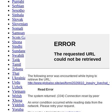
Punjabi
Serbian
Sesotho
Sinhala
Slovak
Slovenian
Somali
Samoan
Scots Gaelic
Shona
Sindhi
Sundanese
Swahili
Tajik
Tamil
Telugu
Thai
Ukrainian
Urdu
Uzbek
Vietnamese
Welsh
Xhosa
Yiddish
Yoruba