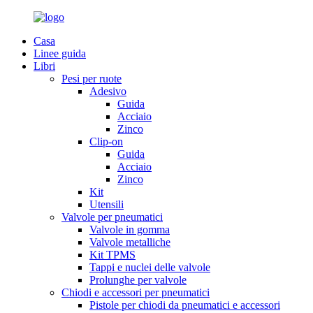
Casa
Linee guida
Libri
Pesi per ruote
Adesivo
Guida
Acciaio
Zinco
Clip-on
Guida
Acciaio
Zinco
Kit
Utensili
Valvole per pneumatici
Valvole in gomma
Valvole metalliche
Kit TPMS
Tappi e nuclei delle valvole
Prolunghe per valvole
Chiodi e accessori per pneumatici
Pistole per chiodi da pneumatici e accessori