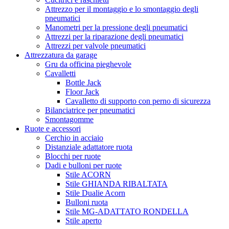
Attrezzo per il montaggio e lo smontaggio degli
pneumatici
Manometri per la pressione degli pneumatici
Attrezzi per la riparazione degli pneumatici
Attrezzi per valvole pneumatici
Attrezzatura da garage
Gru da officina pieghevole
Cavalletti
Bottle Jack
Floor Jack
Cavalletto di supporto con perno di sicurezza
Bilanciatrice per pneumatici
Smontagomme
Ruote e accessori
Cerchio in acciaio
Distanziale adattatore ruota
Blocchi per ruote
Dadi e bulloni per ruote
Stile ACORN
Stile GHIANDA RIBALTATA
Stile Dualie Acorn
Bulloni ruota
Stile MG-ADATTATO RONDELLA
Stile aperto