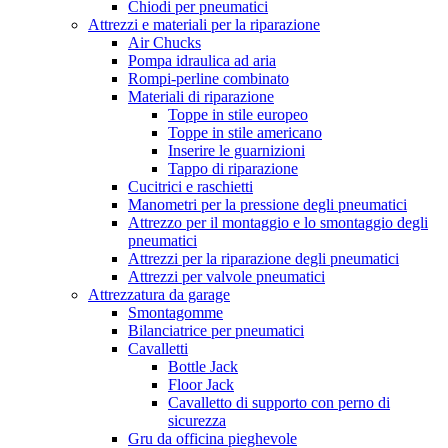
Chiodi per pneumatici
Attrezzi e materiali per la riparazione
Air Chucks
Pompa idraulica ad aria
Rompi-perline combinato
Materiali di riparazione
Toppe in stile europeo
Toppe in stile americano
Inserire le guarnizioni
Tappo di riparazione
Cucitrici e raschietti
Manometri per la pressione degli pneumatici
Attrezzo per il montaggio e lo smontaggio degli
pneumatici
Attrezzi per la riparazione degli pneumatici
Attrezzi per valvole pneumatici
Attrezzatura da garage
Smontagomme
Bilanciatrice per pneumatici
Cavalletti
Bottle Jack
Floor Jack
Cavalletto di supporto con perno di
sicurezza
Gru da officina pieghevole