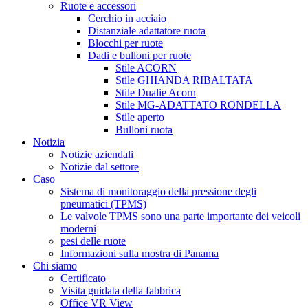
Ruote e accessori
Cerchio in acciaio
Distanziale adattatore ruota
Blocchi per ruote
Dadi e bulloni per ruote
Stile ACORN
Stile GHIANDA RIBALTATA
Stile Dualie Acorn
Stile MG-ADATTATO RONDELLA
Stile aperto
Bulloni ruota
Notizia
Notizie aziendali
Notizie dal settore
Caso
Sistema di monitoraggio della pressione degli
pneumatici (TPMS)
Le valvole TPMS sono una parte importante dei veicoli
moderni
pesi delle ruote
Informazioni sulla mostra di Panama
Chi siamo
Certificato
Visita guidata della fabbrica
Office VR View