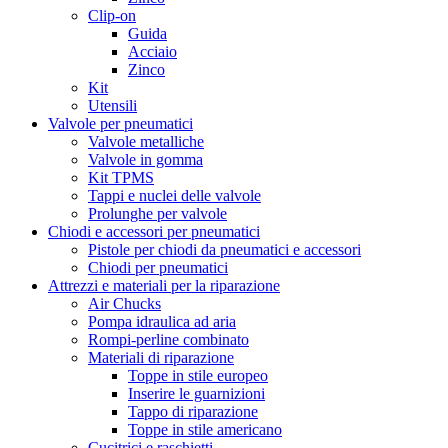
Clip-on
Guida
Acciaio
Zinco
Kit
Utensili
Valvole per pneumatici
Valvole metalliche
Valvole in gomma
Kit TPMS
Tappi e nuclei delle valvole
Prolunghe per valvole
Chiodi e accessori per pneumatici
Pistole per chiodi da pneumatici e accessori
Chiodi per pneumatici
Attrezzi e materiali per la riparazione
Air Chucks
Pompa idraulica ad aria
Rompi-perline combinato
Materiali di riparazione
Toppe in stile europeo
Inserire le guarnizioni
Tappo di riparazione
Toppe in stile americano
Cucitrici e raschietti