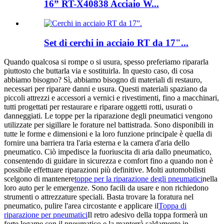
16” RT-X40838 Acciaio W...
Set di cerchi in acciaio RT da 17"...
Quando qualcosa si rompe o si usura, spesso preferiamo ripararla
piuttosto che buttarla via e sostituirla. In questo caso, di cosa
abbiamo bisogno? Sì, abbiamo bisogno di materiali di restauro,
necessari per riparare danni e usura. Questi materiali spaziano da
piccoli attrezzi e accessori a vernici e rivestimenti, fino a macchinari,
tutti progettati per restaurare e riparare oggetti rotti, usurati o
danneggiati. Le toppe per la riparazione degli pneumatici vengono
utilizzate per sigillare le forature nel battistrada. Sono disponibili in
tutte le forme e dimensioni e la loro funzione principale è quella di
fornire una barriera tra l'aria esterna e la camera d'aria dello
pneumatico. Ciò impedisce la fuoriuscita di aria dallo pneumatico,
consentendo di guidare in sicurezza e comfort fino a quando non è
possibile effettuare riparazioni più definitive. Molti automobilisti
scelgono di mantenere
toppe per la riparazione degli pneumatici
nella
loro auto per le emergenze. Sono facili da usare e non richiedono
strumenti o attrezzature speciali. Basta trovare la foratura nel
pneumatico, pulire l'area circostante e applicare il
Toppa di
riparazione per pneumatici
Il retro adesivo della toppa formerà un
forte legame con il pneumatico e la manterrà saldamente in