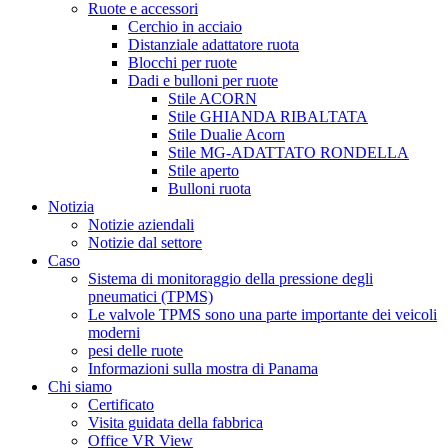
Ruote e accessori
Cerchio in acciaio
Distanziale adattatore ruota
Blocchi per ruote
Dadi e bulloni per ruote
Stile ACORN
Stile GHIANDA RIBALTATA
Stile Dualie Acorn
Stile MG-ADATTATO RONDELLA
Stile aperto
Bulloni ruota
Notizia
Notizie aziendali
Notizie dal settore
Caso
Sistema di monitoraggio della pressione degli
pneumatici (TPMS)
Le valvole TPMS sono una parte importante dei veicoli
moderni
pesi delle ruote
Informazioni sulla mostra di Panama
Chi siamo
Certificato
Visita guidata della fabbrica
Office VR View