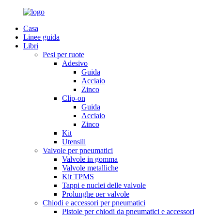
Casa
Linee guida
Libri
Pesi per ruote
Adesivo
Guida
Acciaio
Zinco
Clip-on
Guida
Acciaio
Zinco
Kit
Utensili
Valvole per pneumatici
Valvole in gomma
Valvole metalliche
Kit TPMS
Tappi e nuclei delle valvole
Prolunghe per valvole
Chiodi e accessori per pneumatici
Pistole per chiodi da pneumatici e accessori