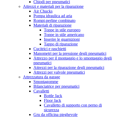
Chiodi per pneumatici
Attrezzi e materiali per la riparazione
Air Chucks
Pompa idraulica ad aria
Rompi-perline combinato
Materiali di riparazione
Toppe in stile europeo
Toppe in stile americano
Inserire le guarnizioni
Tappo di riparazione
Cucitrici e raschietti
Manometri per la pressione degli pneumatici
Attrezzo per il montaggio e lo smontaggio degli
pneumatici
Attrezzi per la riparazione degli pneumatici
Attrezzi per valvole pneumatici
Attrezzatura da garage
Smontagomme
Bilanciatrice per pneumatici
Cavalletti
Bottle Jack
Floor Jack
Cavalletto di supporto con perno di
sicurezza
Gru da officina pieghevole