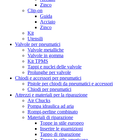
Zinco
Clip-on
Guida
Acciaio
Zinco
Kit
Utensili
Valvole per pneumatici
Valvole metalliche
Valvole in gomma
Kit TPMS
Tappi e nuclei delle valvole
Prolunghe per valvole
Chiodi e accessori per pneumatici
Pistole per chiodi da pneumatici e accessori
Chiodi per pneumatici
Attrezzi e materiali per la riparazione
Air Chucks
Pompa idraulica ad aria
Rompi-perline combinato
Materiali di riparazione
Toppe in stile europeo
Inserire le guarnizioni
Tappo di riparazione
Toppe in stile americano