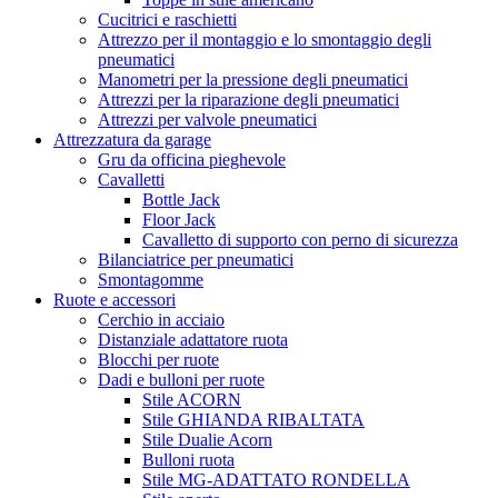
Cucitrici e raschietti
Attrezzo per il montaggio e lo smontaggio degli
pneumatici
Manometri per la pressione degli pneumatici
Attrezzi per la riparazione degli pneumatici
Attrezzi per valvole pneumatici
Attrezzatura da garage
Gru da officina pieghevole
Cavalletti
Bottle Jack
Floor Jack
Cavalletto di supporto con perno di sicurezza
Bilanciatrice per pneumatici
Smontagomme
Ruote e accessori
Cerchio in acciaio
Distanziale adattatore ruota
Blocchi per ruote
Dadi e bulloni per ruote
Stile ACORN
Stile GHIANDA RIBALTATA
Stile Dualie Acorn
Bulloni ruota
Stile MG-ADATTATO RONDELLA