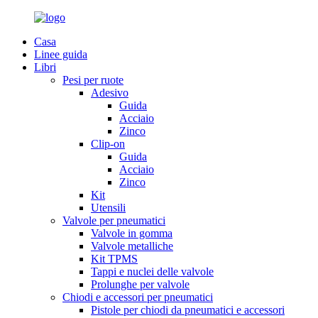
Casa
Linee guida
Libri
Pesi per ruote
Adesivo
Guida
Acciaio
Zinco
Clip-on
Guida
Acciaio
Zinco
Kit
Utensili
Valvole per pneumatici
Valvole in gomma
Valvole metalliche
Kit TPMS
Tappi e nuclei delle valvole
Prolunghe per valvole
Chiodi e accessori per pneumatici
Pistole per chiodi da pneumatici e accessori