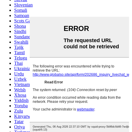
Slovenian
Somali
Samoan
Scots Gaelic
Shona
Sindhi
Sundanese
Swahili
Tajik
Tamil
Telugu
Thai
Ukrainian
Urdu
Uzbek
Vietnamese
Welsh
Xhosa
Yiddish
Yoruba
Zulu
Kinyarwanda
Tatar
Oriya