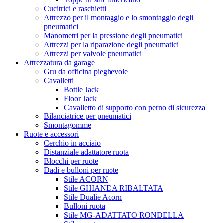
Cucitrici e raschietti
Attrezzo per il montaggio e lo smontaggio degli
pneumatici
Manometri per la pressione degli pneumatici
Attrezzi per la riparazione degli pneumatici
Attrezzi per valvole pneumatici
Attrezzatura da garage
Gru da officina pieghevole
Cavalletti
Bottle Jack
Floor Jack
Cavalletto di supporto con perno di sicurezza
Bilanciatrice per pneumatici
Smontagomme
Ruote e accessori
Cerchio in acciaio
Distanziale adattatore ruota
Blocchi per ruote
Dadi e bulloni per ruote
Stile ACORN
Stile GHIANDA RIBALTATA
Stile Dualie Acorn
Bulloni ruota
Stile MG-ADATTATO RONDELLA