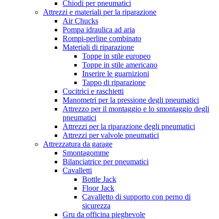
Chiodi per pneumatici
Attrezzi e materiali per la riparazione
Air Chucks
Pompa idraulica ad aria
Rompi-perline combinato
Materiali di riparazione
Toppe in stile europeo
Toppe in stile americano
Inserire le guarnizioni
Tappo di riparazione
Cucitrici e raschietti
Manometri per la pressione degli pneumatici
Attrezzo per il montaggio e lo smontaggio degli
pneumatici
Attrezzi per la riparazione degli pneumatici
Attrezzi per valvole pneumatici
Attrezzatura da garage
Smontagomme
Bilanciatrice per pneumatici
Cavalletti
Bottle Jack
Floor Jack
Cavalletto di supporto con perno di
sicurezza
Gru da officina pieghevole