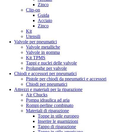
Zinco
Clip-on
Guida
Acciaio
Zinco
Kit
Utensili
Valvole per pneumatici
Valvole metalliche
Valvole in gomma
Kit TPMS
Tappi e nuclei delle valvole
Prolunghe per valvole
Chiodi e accessori per pneumatici
Pistole per chiodi da pneumatici e accessori
Chiodi per pneumatici
Attrezzi e materiali per la riparazione
Air Chucks
Pompa idraulica ad aria
Rompi-perline combinato
Materiali di riparazione
Toppe in stile europeo
Inserire le guarnizioni
Tappo di riparazione
Toppe in stile americano