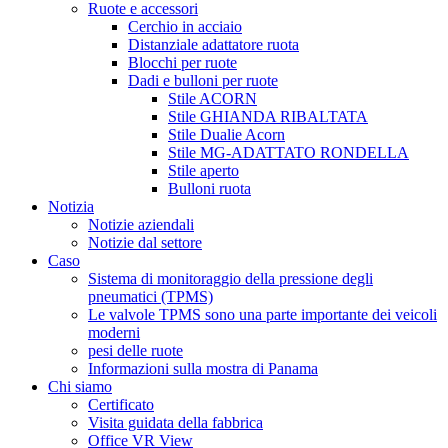
Ruote e accessori
Cerchio in acciaio
Distanziale adattatore ruota
Blocchi per ruote
Dadi e bulloni per ruote
Stile ACORN
Stile GHIANDA RIBALTATA
Stile Dualie Acorn
Stile MG-ADATTATO RONDELLA
Stile aperto
Bulloni ruota
Notizia
Notizie aziendali
Notizie dal settore
Caso
Sistema di monitoraggio della pressione degli
pneumatici (TPMS)
Le valvole TPMS sono una parte importante dei veicoli
moderni
pesi delle ruote
Informazioni sulla mostra di Panama
Chi siamo
Certificato
Visita guidata della fabbrica
Office VR View