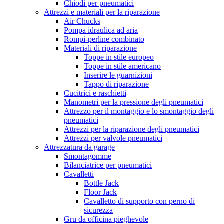
Chiodi per pneumatici
Attrezzi e materiali per la riparazione
Air Chucks
Pompa idraulica ad aria
Rompi-perline combinato
Materiali di riparazione
Toppe in stile europeo
Toppe in stile americano
Inserire le guarnizioni
Tappo di riparazione
Cucitrici e raschietti
Manometri per la pressione degli pneumatici
Attrezzo per il montaggio e lo smontaggio degli
pneumatici
Attrezzi per la riparazione degli pneumatici
Attrezzi per valvole pneumatici
Attrezzatura da garage
Smontagomme
Bilanciatrice per pneumatici
Cavalletti
Bottle Jack
Floor Jack
Cavalletto di supporto con perno di
sicurezza
Gru da officina pieghevole