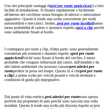
Uno dei principali vantaggi di
pesi per ruote appiccicosi
La loro
facilità di installazione. Si fissano rapidamente e facilmente
all'interno del cerchione senza bisogno di attrezzi o attrezzature
aggiuntive. Questo li rende una scelta conveniente per molti
automobilisti e meccanici. Inoltre,
pesi per ruote incollati
hanno
meno probabilità di cadere o spostarsi rispetto a
pesi a clip
perché
sono saldamente fissati al bordo.
I contrappesi per ruote a clip, d'altra parte, sono generalmente
considerati più resistenti e duraturi rispetto a
pesi per ruote
appiccicosi
Poiché sono fissati al bordo del cerchio, è meno
probabile che vengano influenzati dal calore, dall'umidità e da
altri fattori ambientali che possono causare
pesi adesivi per
ruote
perdere la presa nel tempo. Questo fa sì che
pesi per ruote
a clip
La prima scelta per veicoli pesanti e veicoli destinati a
condizioni di guida più impegnative.
Dal punto di vista estetico,
pesi adesivi per ruote
sono spesso
preferiti dai proprietari di auto perché sono nascosti una volta
installati. Questo li rende una scelta più discreta rispetto ai pesi