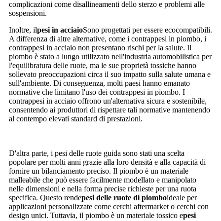
complicazioni come disallineamenti dello sterzo e problemi alle
sospensioni.
Inoltre, il
pesi in acciaio
Sono progettati per essere ecocompatibili.
A differenza di altre alternative, come i contrappesi in piombo, i
contrappesi in acciaio non presentano rischi per la salute. Il
piombo è stato a lungo utilizzato nell'industria automobilistica per
l'equilibratura delle ruote, ma le sue proprietà tossiche hanno
sollevato preoccupazioni circa il suo impatto sulla salute umana e
sull'ambiente. Di conseguenza, molti paesi hanno emanato
normative che limitano l'uso dei contrappesi in piombo. I
contrappesi in acciaio offrono un'alternativa sicura e sostenibile,
consentendo ai produttori di rispettare tali normative mantenendo
al contempo elevati standard di prestazioni.
D'altra parte, i pesi delle ruote guida sono stati una scelta
popolare per molti anni grazie alla loro densità e alla capacità di
fornire un bilanciamento preciso. Il piombo è un materiale
malleabile che può essere facilmente modellato e manipolato
nelle dimensioni e nella forma precise richieste per una ruota
specifica. Questo rende
pesi delle ruote di piombo
ideale per
applicazioni personalizzate come cerchi aftermarket o cerchi con
design unici. Tuttavia, il piombo è un materiale tossico e
pesi