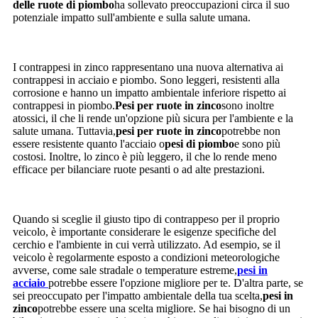
delle ruote di piombo
ha sollevato preoccupazioni circa il suo
potenziale impatto sull'ambiente e sulla salute umana.
I contrappesi in zinco rappresentano una nuova alternativa ai
contrappesi in acciaio e piombo. Sono leggeri, resistenti alla
corrosione e hanno un impatto ambientale inferiore rispetto ai
contrappesi in piombo.
Pesi per ruote in zinco
sono inoltre
atossici, il che li rende un'opzione più sicura per l'ambiente e la
salute umana. Tuttavia,
pesi per ruote in zinco
potrebbe non
essere resistente quanto l'acciaio o
pesi di piombo
e sono più
costosi. Inoltre, lo zinco è più leggero, il che lo rende meno
efficace per bilanciare ruote pesanti o ad alte prestazioni.
Quando si sceglie il giusto tipo di contrappeso per il proprio
veicolo, è importante considerare le esigenze specifiche del
cerchio e l'ambiente in cui verrà utilizzato. Ad esempio, se il
veicolo è regolarmente esposto a condizioni meteorologiche
avverse, come sale stradale o temperature estreme,
pesi in
acciaio
potrebbe essere l'opzione migliore per te. D'altra parte, se
sei preoccupato per l'impatto ambientale della tua scelta,
pesi in
zinco
potrebbe essere una scelta migliore. Se hai bisogno di un