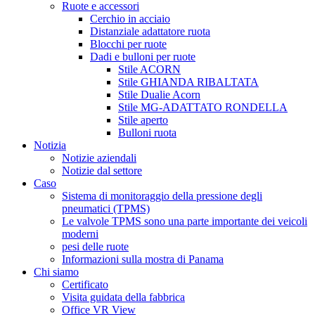
Ruote e accessori
Cerchio in acciaio
Distanziale adattatore ruota
Blocchi per ruote
Dadi e bulloni per ruote
Stile ACORN
Stile GHIANDA RIBALTATA
Stile Dualie Acorn
Stile MG-ADATTATO RONDELLA
Stile aperto
Bulloni ruota
Notizia
Notizie aziendali
Notizie dal settore
Caso
Sistema di monitoraggio della pressione degli
pneumatici (TPMS)
Le valvole TPMS sono una parte importante dei veicoli
moderni
pesi delle ruote
Informazioni sulla mostra di Panama
Chi siamo
Certificato
Visita guidata della fabbrica
Office VR View