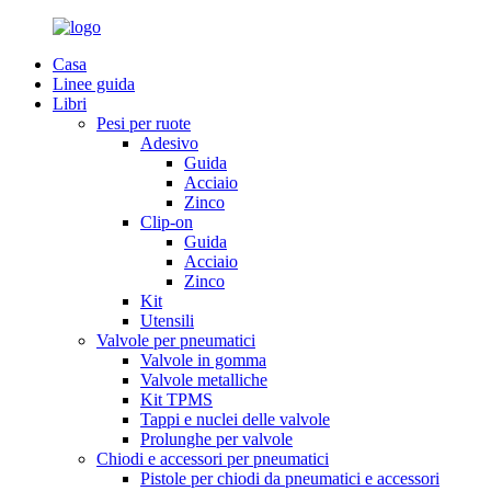
Casa
Linee guida
Libri
Pesi per ruote
Adesivo
Guida
Acciaio
Zinco
Clip-on
Guida
Acciaio
Zinco
Kit
Utensili
Valvole per pneumatici
Valvole in gomma
Valvole metalliche
Kit TPMS
Tappi e nuclei delle valvole
Prolunghe per valvole
Chiodi e accessori per pneumatici
Pistole per chiodi da pneumatici e accessori