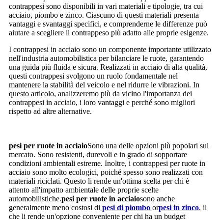
contrappesi sono disponibili in vari materiali e tipologie, tra cui
acciaio, piombo e zinco. Ciascuno di questi materiali presenta
vantaggi e svantaggi specifici, e comprenderne le differenze può
aiutare a scegliere il contrappeso più adatto alle proprie esigenze.
I contrappesi in acciaio sono un componente importante utilizzato
nell'industria automobilistica per bilanciare le ruote, garantendo
una guida più fluida e sicura. Realizzati in acciaio di alta qualità,
questi contrappesi svolgono un ruolo fondamentale nel
mantenere la stabilità del veicolo e nel ridurre le vibrazioni. In
questo articolo, analizzeremo più da vicino l'importanza dei
contrappesi in acciaio, i loro vantaggi e perché sono migliori
rispetto ad altre alternative.
pesi per ruote in acciaio
Sono una delle opzioni più popolari sul
mercato. Sono resistenti, durevoli e in grado di sopportare
condizioni ambientali estreme. Inoltre, i contrappesi per ruote in
acciaio sono molto ecologici, poiché spesso sono realizzati con
materiali riciclati. Questo li rende un'ottima scelta per chi è
attento all'impatto ambientale delle proprie scelte
automobilistiche.
pesi per ruote in acciaio
sono anche
generalmente meno costosi di
pesi di piombo
or
pesi in zinco
, il
che li rende un'opzione conveniente per chi ha un budget