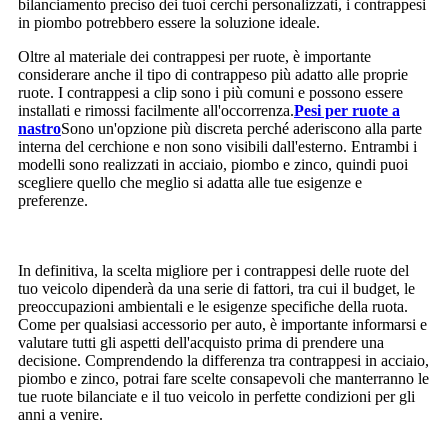
bilanciamento preciso dei tuoi cerchi personalizzati, i contrappesi
in piombo potrebbero essere la soluzione ideale.
Oltre al materiale dei contrappesi per ruote, è importante
considerare anche il tipo di contrappeso più adatto alle proprie
ruote. I contrappesi a clip sono i più comuni e possono essere
installati e rimossi facilmente all'occorrenza.
Pesi per ruote a
nastro
Sono un'opzione più discreta perché aderiscono alla parte
interna del cerchione e non sono visibili dall'esterno. Entrambi i
modelli sono realizzati in acciaio, piombo e zinco, quindi puoi
scegliere quello che meglio si adatta alle tue esigenze e
preferenze.
In definitiva, la scelta migliore per i contrappesi delle ruote del
tuo veicolo dipenderà da una serie di fattori, tra cui il budget, le
preoccupazioni ambientali e le esigenze specifiche della ruota.
Come per qualsiasi accessorio per auto, è importante informarsi e
valutare tutti gli aspetti dell'acquisto prima di prendere una
decisione. Comprendendo la differenza tra contrappesi in acciaio,
piombo e zinco, potrai fare scelte consapevoli che manterranno le
tue ruote bilanciate e il tuo veicolo in perfette condizioni per gli
anni a venire.