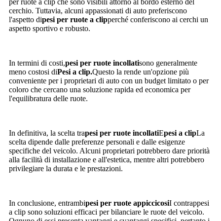
per ruote a clip che sono visibili attorno al bordo esterno del
cerchio. Tuttavia, alcuni appassionati di auto preferiscono
l'aspetto di
pesi per ruote a clip
perché conferiscono ai cerchi un
aspetto sportivo e robusto.
In termini di costi,
pesi per ruote incollati
sono generalmente
meno costosi di
Pesi a clip.
Questo la rende un'opzione più
conveniente per i proprietari di auto con un budget limitato o per
coloro che cercano una soluzione rapida ed economica per
l'equilibratura delle ruote.
In definitiva, la scelta tra
pesi per ruote incollati
E
pesi a clip
La
scelta dipende dalle preferenze personali e dalle esigenze
specifiche del veicolo. Alcuni proprietari potrebbero dare priorità
alla facilità di installazione e all'estetica, mentre altri potrebbero
privilegiare la durata e le prestazioni.
In conclusione, entrambi
pesi per ruote appiccicosi
I contrappesi
a clip sono soluzioni efficaci per bilanciare le ruote del veicolo.
Ognuno di essi presenta vantaggi e svantaggi specifici, pertanto i