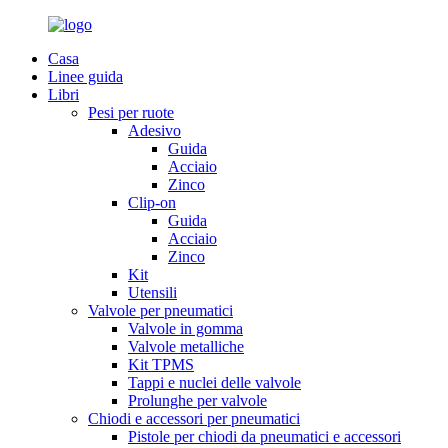
Casa
Linee guida
Libri
Pesi per ruote
Adesivo
Guida
Acciaio
Zinco
Clip-on
Guida
Acciaio
Zinco
Kit
Utensili
Valvole per pneumatici
Valvole in gomma
Valvole metalliche
Kit TPMS
Tappi e nuclei delle valvole
Prolunghe per valvole
Chiodi e accessori per pneumatici
Pistole per chiodi da pneumatici e accessori