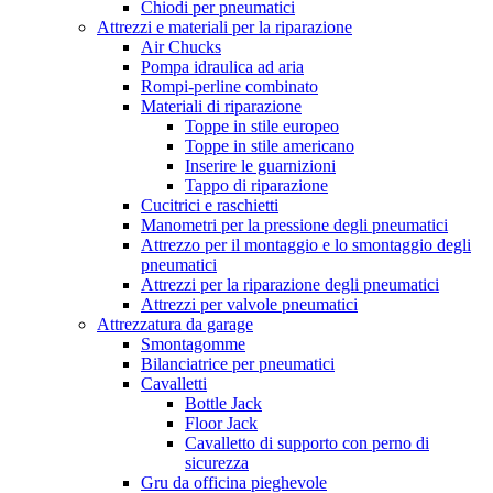
Chiodi per pneumatici
Attrezzi e materiali per la riparazione
Air Chucks
Pompa idraulica ad aria
Rompi-perline combinato
Materiali di riparazione
Toppe in stile europeo
Toppe in stile americano
Inserire le guarnizioni
Tappo di riparazione
Cucitrici e raschietti
Manometri per la pressione degli pneumatici
Attrezzo per il montaggio e lo smontaggio degli
pneumatici
Attrezzi per la riparazione degli pneumatici
Attrezzi per valvole pneumatici
Attrezzatura da garage
Smontagomme
Bilanciatrice per pneumatici
Cavalletti
Bottle Jack
Floor Jack
Cavalletto di supporto con perno di
sicurezza
Gru da officina pieghevole