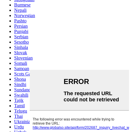
Burmese
Nepali
Norwegian
Pashto
Persian
Punjabi
Serbian
Sesotho
Sinhala
Slovak
Slovenian
Somali
Samoan
Scots Gaelic
Shona
Sindhi
Sundanese
Swahili
Tajik
Tamil
Telugu
Thai
Ukrainian
Urdu