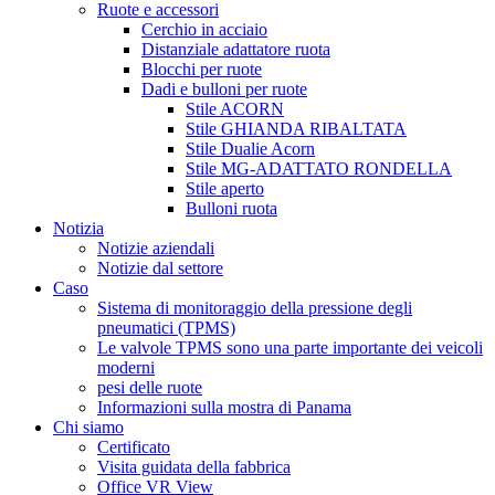
Ruote e accessori
Cerchio in acciaio
Distanziale adattatore ruota
Blocchi per ruote
Dadi e bulloni per ruote
Stile ACORN
Stile GHIANDA RIBALTATA
Stile Dualie Acorn
Stile MG-ADATTATO RONDELLA
Stile aperto
Bulloni ruota
Notizia
Notizie aziendali
Notizie dal settore
Caso
Sistema di monitoraggio della pressione degli
pneumatici (TPMS)
Le valvole TPMS sono una parte importante dei veicoli
moderni
pesi delle ruote
Informazioni sulla mostra di Panama
Chi siamo
Certificato
Visita guidata della fabbrica
Office VR View