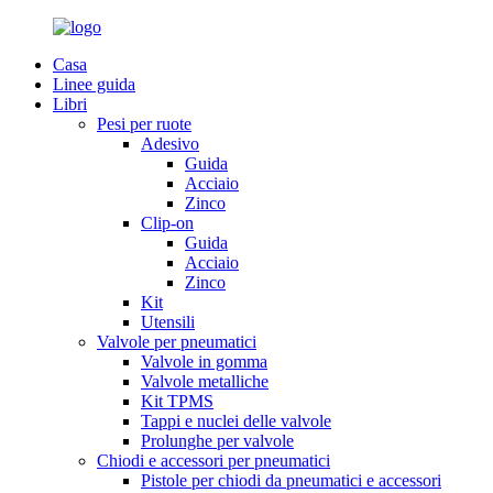
Casa
Linee guida
Libri
Pesi per ruote
Adesivo
Guida
Acciaio
Zinco
Clip-on
Guida
Acciaio
Zinco
Kit
Utensili
Valvole per pneumatici
Valvole in gomma
Valvole metalliche
Kit TPMS
Tappi e nuclei delle valvole
Prolunghe per valvole
Chiodi e accessori per pneumatici
Pistole per chiodi da pneumatici e accessori