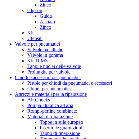
Zinco
Clip-on
Guida
Acciaio
Zinco
Kit
Utensili
Valvole per pneumatici
Valvole metalliche
Valvole in gomma
Kit TPMS
Tappi e nuclei delle valvole
Prolunghe per valvole
Chiodi e accessori per pneumatici
Pistole per chiodi da pneumatici e accessori
Chiodi per pneumatici
Attrezzi e materiali per la riparazione
Air Chucks
Pompa idraulica ad aria
Rompi-perline combinato
Materiali di riparazione
Toppe in stile europeo
Inserire le guarnizioni
Tappo di riparazione
Toppe in stile americano