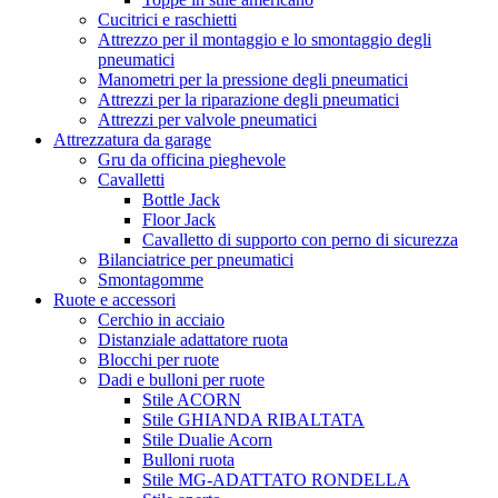
Cucitrici e raschietti
Attrezzo per il montaggio e lo smontaggio degli
pneumatici
Manometri per la pressione degli pneumatici
Attrezzi per la riparazione degli pneumatici
Attrezzi per valvole pneumatici
Attrezzatura da garage
Gru da officina pieghevole
Cavalletti
Bottle Jack
Floor Jack
Cavalletto di supporto con perno di sicurezza
Bilanciatrice per pneumatici
Smontagomme
Ruote e accessori
Cerchio in acciaio
Distanziale adattatore ruota
Blocchi per ruote
Dadi e bulloni per ruote
Stile ACORN
Stile GHIANDA RIBALTATA
Stile Dualie Acorn
Bulloni ruota
Stile MG-ADATTATO RONDELLA