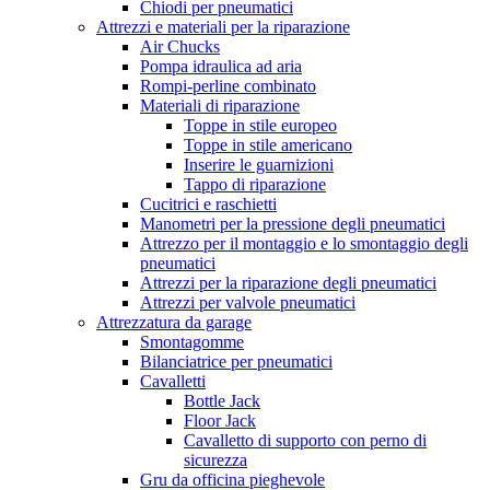
Chiodi per pneumatici
Attrezzi e materiali per la riparazione
Air Chucks
Pompa idraulica ad aria
Rompi-perline combinato
Materiali di riparazione
Toppe in stile europeo
Toppe in stile americano
Inserire le guarnizioni
Tappo di riparazione
Cucitrici e raschietti
Manometri per la pressione degli pneumatici
Attrezzo per il montaggio e lo smontaggio degli
pneumatici
Attrezzi per la riparazione degli pneumatici
Attrezzi per valvole pneumatici
Attrezzatura da garage
Smontagomme
Bilanciatrice per pneumatici
Cavalletti
Bottle Jack
Floor Jack
Cavalletto di supporto con perno di
sicurezza
Gru da officina pieghevole