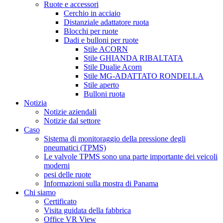
Ruote e accessori
Cerchio in acciaio
Distanziale adattatore ruota
Blocchi per ruote
Dadi e bulloni per ruote
Stile ACORN
Stile GHIANDA RIBALTATA
Stile Dualie Acorn
Stile MG-ADATTATO RONDELLA
Stile aperto
Bulloni ruota
Notizia
Notizie aziendali
Notizie dal settore
Caso
Sistema di monitoraggio della pressione degli
pneumatici (TPMS)
Le valvole TPMS sono una parte importante dei veicoli
moderni
pesi delle ruote
Informazioni sulla mostra di Panama
Chi siamo
Certificato
Visita guidata della fabbrica
Office VR View