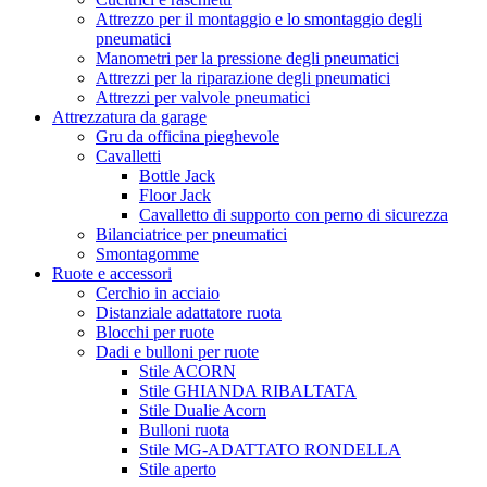
Attrezzo per il montaggio e lo smontaggio degli
pneumatici
Manometri per la pressione degli pneumatici
Attrezzi per la riparazione degli pneumatici
Attrezzi per valvole pneumatici
Attrezzatura da garage
Gru da officina pieghevole
Cavalletti
Bottle Jack
Floor Jack
Cavalletto di supporto con perno di sicurezza
Bilanciatrice per pneumatici
Smontagomme
Ruote e accessori
Cerchio in acciaio
Distanziale adattatore ruota
Blocchi per ruote
Dadi e bulloni per ruote
Stile ACORN
Stile GHIANDA RIBALTATA
Stile Dualie Acorn
Bulloni ruota
Stile MG-ADATTATO RONDELLA
Stile aperto