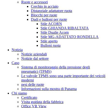
Ruote e accessori
Cerchio in acciaio
Distanziale adattatore ruota
Blocchi per ruote
Dadi e bulloni per ruote
Stile ACORN
Stile GHIANDA RIBALTATA
Stile Dualie Acorn
Stile MG-ADATTATO RONDELLA
Stile aperto
Bulloni ruota
Notizia
Notizie aziendali
Notizie dal settore
Caso
Sistema di monitoraggio della pressione degli
pneumatici (TPMS)
Le valvole TPMS sono una parte importante dei veicoli
moderni
pesi delle ruote
Informazioni sulla mostra di Panama
Chi siamo
Certificato
Visita guidata della fabbrica
Office VR View