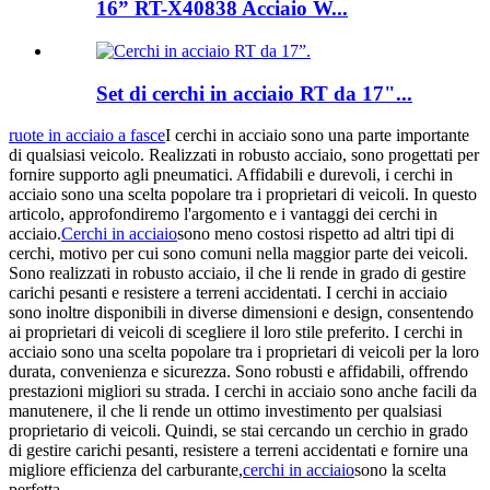
16” RT-X40838 Acciaio W...
Set di cerchi in acciaio RT da 17"...
ruote in acciaio a fasce
I cerchi in acciaio sono una parte importante
di qualsiasi veicolo. Realizzati in robusto acciaio, sono progettati per
fornire supporto agli pneumatici. Affidabili e durevoli, i cerchi in
acciaio sono una scelta popolare tra i proprietari di veicoli. In questo
articolo, approfondiremo l'argomento e i vantaggi dei cerchi in
acciaio.
Cerchi in acciaio
sono meno costosi rispetto ad altri tipi di
cerchi, motivo per cui sono comuni nella maggior parte dei veicoli.
Sono realizzati in robusto acciaio, il che li rende in grado di gestire
carichi pesanti e resistere a terreni accidentati. I cerchi in acciaio
sono inoltre disponibili in diverse dimensioni e design, consentendo
ai proprietari di veicoli di scegliere il loro stile preferito. I cerchi in
acciaio sono una scelta popolare tra i proprietari di veicoli per la loro
durata, convenienza e sicurezza. Sono robusti e affidabili, offrendo
prestazioni migliori su strada. I cerchi in acciaio sono anche facili da
manutenere, il che li rende un ottimo investimento per qualsiasi
proprietario di veicoli. Quindi, se stai cercando un cerchio in grado
di gestire carichi pesanti, resistere a terreni accidentati e fornire una
migliore efficienza del carburante,
cerchi in acciaio
sono la scelta
perfetta.