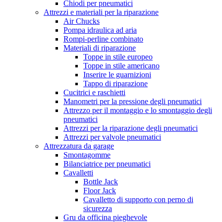
Chiodi per pneumatici
Attrezzi e materiali per la riparazione
Air Chucks
Pompa idraulica ad aria
Rompi-perline combinato
Materiali di riparazione
Toppe in stile europeo
Toppe in stile americano
Inserire le guarnizioni
Tappo di riparazione
Cucitrici e raschietti
Manometri per la pressione degli pneumatici
Attrezzo per il montaggio e lo smontaggio degli
pneumatici
Attrezzi per la riparazione degli pneumatici
Attrezzi per valvole pneumatici
Attrezzatura da garage
Smontagomme
Bilanciatrice per pneumatici
Cavalletti
Bottle Jack
Floor Jack
Cavalletto di supporto con perno di
sicurezza
Gru da officina pieghevole