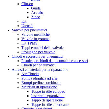
Clip-on
Guida
Acciaio
Zinco
Kit
Utensili
Valvole per pneumatici
Valvole metalliche
Valvole in gomma
Kit TPMS
Tappi e nuclei delle valvole
Prolunghe per valvole
Chiodi e accessori per pneumatici
Pistole per chiodi da pneumatici e accessori
Chiodi per pneumatici
Attrezzi e materiali per la riparazione
Air Chucks
Pompa idraulica ad aria
Rompi-perline combinato
Materiali di riparazione
Toppe in stile europeo
Inserire le guarnizioni
Tappo di riparazione
Toppe in stile americano
Cucitrici e raschietti