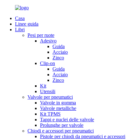
Casa
Linee guida
Libri
Pesi per ruote
Adesivo
Guida
Acciaio
Zinco
Clip-on
Guida
Acciaio
Zinco
Kit
Utensili
Valvole per pneumatici
Valvole in gomma
Valvole metalliche
Kit TPMS
Tappi e nuclei delle valvole
Prolunghe per valvole
Chiodi e accessori per pneumatici
Pistole per chiodi da pneumatici e accessori