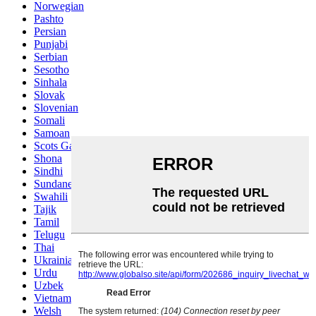
Norwegian
Pashto
Persian
Punjabi
Serbian
Sesotho
Sinhala
Slovak
Slovenian
Somali
Samoan
Scots Gaelic
Shona
Sindhi
Sundanese
Swahili
Tajik
Tamil
Telugu
Thai
Ukrainian
Urdu
Uzbek
Vietnamese
Welsh