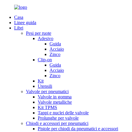
Casa
Linee guida
Libri
Pesi per ruote
Adesivo
Guida
Acciaio
Zinco
Clip-on
Guida
Acciaio
Zinco
Kit
Utensili
Valvole per pneumatici
Valvole in gomma
Valvole metalliche
Kit TPMS
Tappi e nuclei delle valvole
Prolunghe per valvole
Chiodi e accessori per pneumatici
Pistole per chiodi da pneumatici e accessori