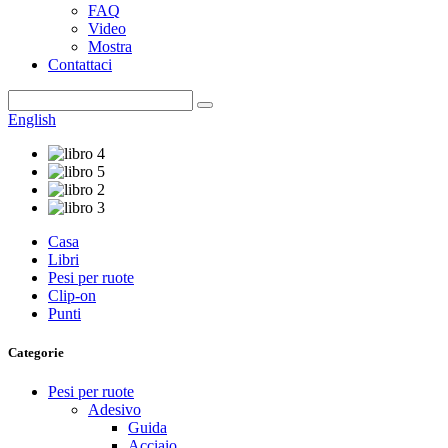
FAQ
Video
Mostra
Contattaci
English
Casa
Libri
Pesi per ruote
Clip-on
Punti
Categorie
Pesi per ruote
Adesivo
Guida
Acciaio