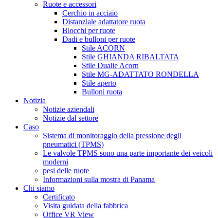
Ruote e accessori
Cerchio in acciaio
Distanziale adattatore ruota
Blocchi per ruote
Dadi e bulloni per ruote
Stile ACORN
Stile GHIANDA RIBALTATA
Stile Dualie Acorn
Stile MG-ADATTATO RONDELLA
Stile aperto
Bulloni ruota
Notizia
Notizie aziendali
Notizie dal settore
Caso
Sistema di monitoraggio della pressione degli
pneumatici (TPMS)
Le valvole TPMS sono una parte importante dei veicoli
moderni
pesi delle ruote
Informazioni sulla mostra di Panama
Chi siamo
Certificato
Visita guidata della fabbrica
Office VR View