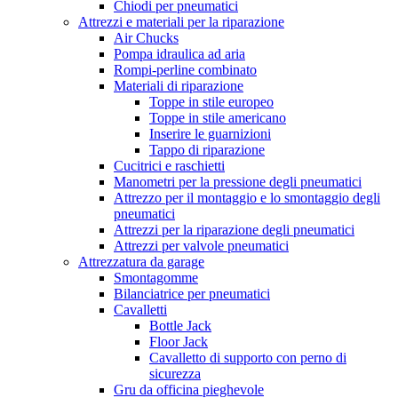
Chiodi per pneumatici
Attrezzi e materiali per la riparazione
Air Chucks
Pompa idraulica ad aria
Rompi-perline combinato
Materiali di riparazione
Toppe in stile europeo
Toppe in stile americano
Inserire le guarnizioni
Tappo di riparazione
Cucitrici e raschietti
Manometri per la pressione degli pneumatici
Attrezzo per il montaggio e lo smontaggio degli
pneumatici
Attrezzi per la riparazione degli pneumatici
Attrezzi per valvole pneumatici
Attrezzatura da garage
Smontagomme
Bilanciatrice per pneumatici
Cavalletti
Bottle Jack
Floor Jack
Cavalletto di supporto con perno di
sicurezza
Gru da officina pieghevole