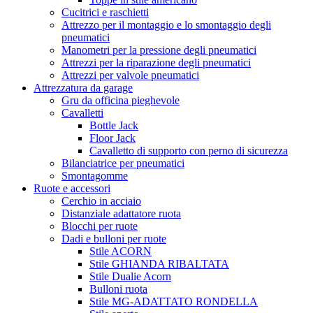
Cucitrici e raschietti
Attrezzo per il montaggio e lo smontaggio degli
pneumatici
Manometri per la pressione degli pneumatici
Attrezzi per la riparazione degli pneumatici
Attrezzi per valvole pneumatici
Attrezzatura da garage
Gru da officina pieghevole
Cavalletti
Bottle Jack
Floor Jack
Cavalletto di supporto con perno di sicurezza
Bilanciatrice per pneumatici
Smontagomme
Ruote e accessori
Cerchio in acciaio
Distanziale adattatore ruota
Blocchi per ruote
Dadi e bulloni per ruote
Stile ACORN
Stile GHIANDA RIBALTATA
Stile Dualie Acorn
Bulloni ruota
Stile MG-ADATTATO RONDELLA