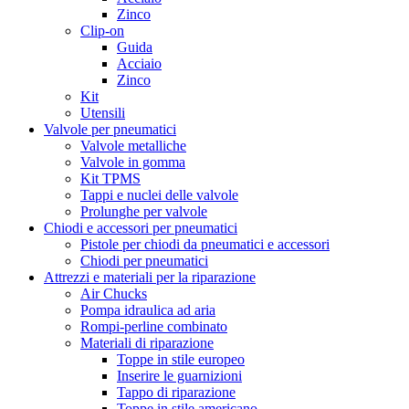
Zinco
Clip-on
Guida
Acciaio
Zinco
Kit
Utensili
Valvole per pneumatici
Valvole metalliche
Valvole in gomma
Kit TPMS
Tappi e nuclei delle valvole
Prolunghe per valvole
Chiodi e accessori per pneumatici
Pistole per chiodi da pneumatici e accessori
Chiodi per pneumatici
Attrezzi e materiali per la riparazione
Air Chucks
Pompa idraulica ad aria
Rompi-perline combinato
Materiali di riparazione
Toppe in stile europeo
Inserire le guarnizioni
Tappo di riparazione
Toppe in stile americano