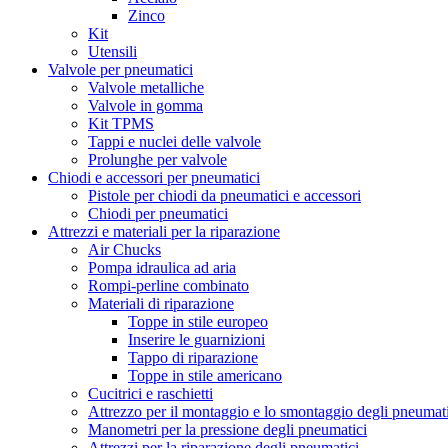
Zinco
Kit
Utensili
Valvole per pneumatici
Valvole metalliche
Valvole in gomma
Kit TPMS
Tappi e nuclei delle valvole
Prolunghe per valvole
Chiodi e accessori per pneumatici
Pistole per chiodi da pneumatici e accessori
Chiodi per pneumatici
Attrezzi e materiali per la riparazione
Air Chucks
Pompa idraulica ad aria
Rompi-perline combinato
Materiali di riparazione
Toppe in stile europeo
Inserire le guarnizioni
Tappo di riparazione
Toppe in stile americano
Cucitrici e raschietti
Attrezzo per il montaggio e lo smontaggio degli pneumat
Manometri per la pressione degli pneumatici
Attrezzi per la riparazione degli pneumatici