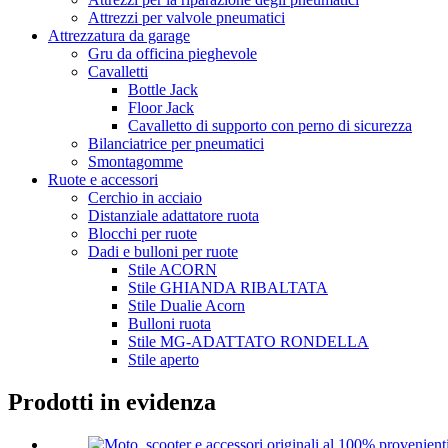
Attrezzi per valvole pneumatici
Attrezzatura da garage
Gru da officina pieghevole
Cavalletti
Bottle Jack
Floor Jack
Cavalletto di supporto con perno di sicurezza
Bilanciatrice per pneumatici
Smontagomme
Ruote e accessori
Cerchio in acciaio
Distanziale adattatore ruota
Blocchi per ruote
Dadi e bulloni per ruote
Stile ACORN
Stile GHIANDA RIBALTATA
Stile Dualie Acorn
Bulloni ruota
Stile MG-ADATTATO RONDELLA
Stile aperto
Prodotti in evidenza