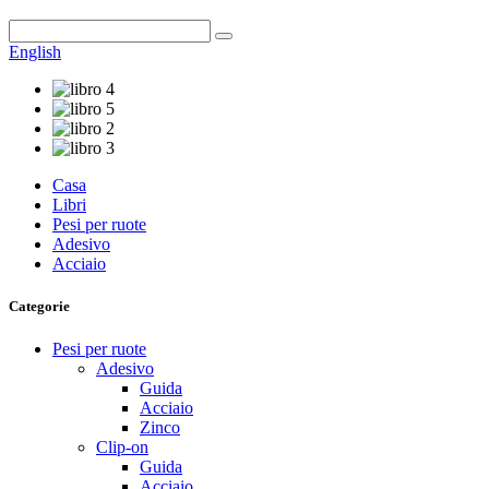
English
Casa
Libri
Pesi per ruote
Adesivo
Acciaio
Categorie
Pesi per ruote
Adesivo
Guida
Acciaio
Zinco
Clip-on
Guida
Acciaio