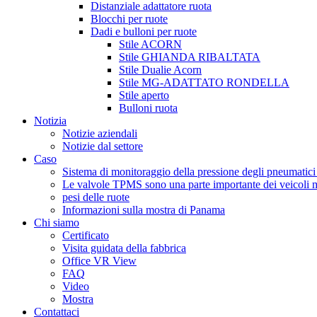
Distanziale adattatore ruota
Blocchi per ruote
Dadi e bulloni per ruote
Stile ACORN
Stile GHIANDA RIBALTATA
Stile Dualie Acorn
Stile MG-ADATTATO RONDELLA
Stile aperto
Bulloni ruota
Notizia
Notizie aziendali
Notizie dal settore
Caso
Sistema di monitoraggio della pressione degli pneumati
Le valvole TPMS sono una parte importante dei veicoli 
pesi delle ruote
Informazioni sulla mostra di Panama
Chi siamo
Certificato
Visita guidata della fabbrica
Office VR View
FAQ
Video
Mostra
Contattaci