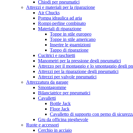
Chiodi per pneumatici
Attrezzi e materiali per la riparazione
Air Chucks
Pompa idraulica ad aria
Rompi-perline combinato
Materiali di riparazione
Toppe in stile europeo
Toppe in stile americano
Inserire le guarnizioni
Tappo di riparazione
Cucitrici e raschietti
Manometri per la pressione degli pneumatici
Attrezzo per il montaggio e lo smontaggio degli p
Attrezzi per la riparazione degli pneumatici
Attrezzi per valvole pneumatici
Attrezzatura da garage
Smontagomme
Bilanciatrice per pneumatici
Cavalletti
Bottle Jack
Floor Jack
Cavalletto di supporto con perno di sicurezz
Gru da officina pieghevole
Ruote e accessori
Cerchio in acciaio