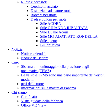
Ruote e accessori
Cerchio in acciaio
Distanziale adattatore ruota
Blocchi per ruote
Dadi e bulloni per ruote
Stile ACORN
Stile GHIANDA RIBALTATA
Stile Dualie Acorn
Stile MG-ADATTATO RONDELLA
Stile aperto
Bulloni ruota
Notizia
Notizie aziendali
Notizie dal settore
Caso
Sistema di monitoraggio della pressione degli
pneumatici (TPMS)
Le valvole TPMS sono una parte importante dei veicoli
moderni
pesi delle ruote
Informazioni sulla mostra di Panama
Chi siamo
Certificato
Visita guidata della fabbrica
Office VR View