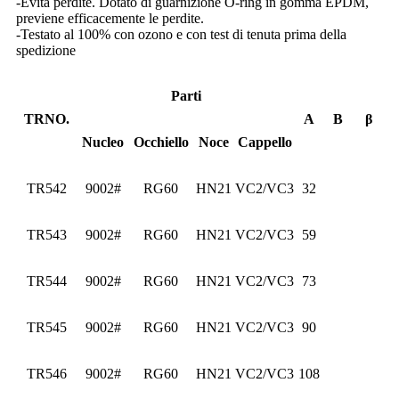
-Evita perdite. Dotato di guarnizione O-ring in gomma EPDM,
previene efficacemente le perdite.
-Testato al 100% con ozono e con test di tenuta prima della
spedizione
Parti
TRNO.
A
B
β
Nucleo
Occhiello
Noce
Cappello
TR542
9002#
RG60
HN21
VC2/VC3
32
TR543
9002#
RG60
HN21
VC2/VC3
59
TR544
9002#
RG60
HN21
VC2/VC3
73
TR545
9002#
RG60
HN21
VC2/VC3
90
TR546
9002#
RG60
HN21
VC2/VC3
108