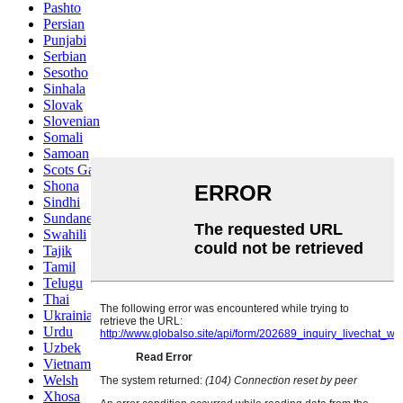
Pashto
Persian
Punjabi
Serbian
Sesotho
Sinhala
Slovak
Slovenian
Somali
Samoan
Scots Gaelic
Shona
Sindhi
Sundanese
Swahili
Tajik
Tamil
Telugu
Thai
Ukrainian
Urdu
Uzbek
Vietnamese
Welsh
Xhosa