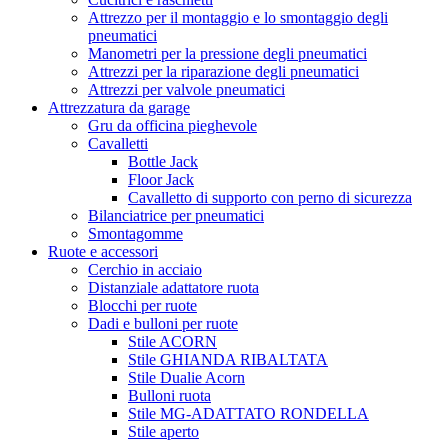
Attrezzo per il montaggio e lo smontaggio degli
pneumatici
Manometri per la pressione degli pneumatici
Attrezzi per la riparazione degli pneumatici
Attrezzi per valvole pneumatici
Attrezzatura da garage
Gru da officina pieghevole
Cavalletti
Bottle Jack
Floor Jack
Cavalletto di supporto con perno di sicurezza
Bilanciatrice per pneumatici
Smontagomme
Ruote e accessori
Cerchio in acciaio
Distanziale adattatore ruota
Blocchi per ruote
Dadi e bulloni per ruote
Stile ACORN
Stile GHIANDA RIBALTATA
Stile Dualie Acorn
Bulloni ruota
Stile MG-ADATTATO RONDELLA
Stile aperto