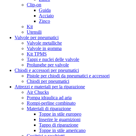
Clip-on
Guida
Acciaio
Zinco
Kit
Utensili
Valvole per pneumatici
Valvole metalliche
Valvole in gomma
Kit TPMS
Tappi e nuclei delle valvole
Prolunghe per valvole
Chiodi e accessori per pneumatici
Pistole per chiodi da pneumatici e accessori
Chiodi per pneumatici
Attrezzi e materiali per la riparazione
Air Chucks
Pompa idraulica ad aria
Rompi-perline combinato
Materiali di riparazione
Toppe in stile europeo
Inserire le guarnizioni
Tappo di riparazione
Toppe in stile americano
Cucitrici e raschietti