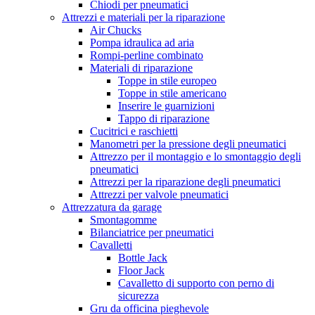
Chiodi per pneumatici
Attrezzi e materiali per la riparazione
Air Chucks
Pompa idraulica ad aria
Rompi-perline combinato
Materiali di riparazione
Toppe in stile europeo
Toppe in stile americano
Inserire le guarnizioni
Tappo di riparazione
Cucitrici e raschietti
Manometri per la pressione degli pneumatici
Attrezzo per il montaggio e lo smontaggio degli
pneumatici
Attrezzi per la riparazione degli pneumatici
Attrezzi per valvole pneumatici
Attrezzatura da garage
Smontagomme
Bilanciatrice per pneumatici
Cavalletti
Bottle Jack
Floor Jack
Cavalletto di supporto con perno di
sicurezza
Gru da officina pieghevole