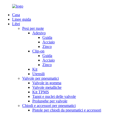
Casa
Linee guida
Libri
Pesi per ruote
Adesivo
Guida
Acciaio
Zinco
Clip-on
Guida
Acciaio
Zinco
Kit
Utensili
Valvole per pneumatici
Valvole in gomma
Valvole metalliche
Kit TPMS
Tappi e nuclei delle valvole
Prolunghe per valvole
Chiodi e accessori per pneumatici
Pistole per chiodi da pneumatici e accessori