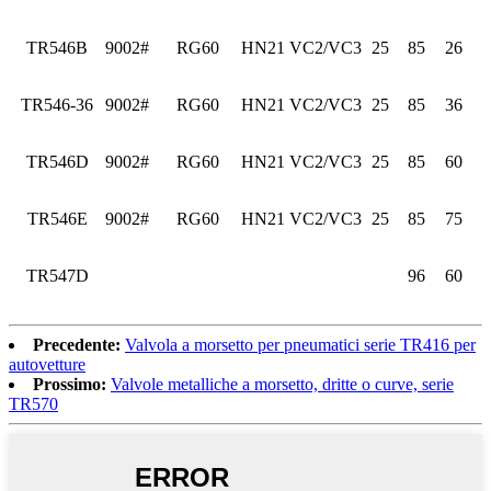
TR546B
9002#
RG60
HN21
VC2/VC3
25
85
26
TR546-36
9002#
RG60
HN21
VC2/VC3
25
85
36
TR546D
9002#
RG60
HN21
VC2/VC3
25
85
60
TR546E
9002#
RG60
HN21
VC2/VC3
25
85
75
TR547D
96
60
Precedente:
Valvola a morsetto per pneumatici serie TR416 per
autovetture
Prossimo:
Valvole metalliche a morsetto, dritte o curve, serie
TR570