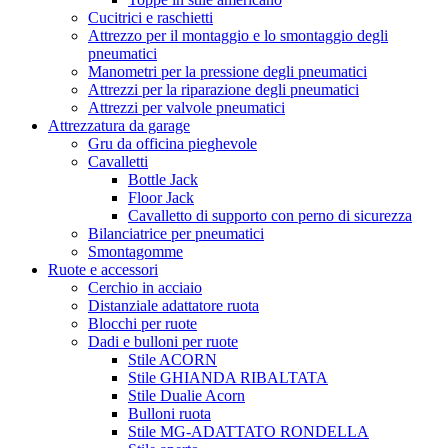
Cucitrici e raschietti
Attrezzo per il montaggio e lo smontaggio degli
pneumatici
Manometri per la pressione degli pneumatici
Attrezzi per la riparazione degli pneumatici
Attrezzi per valvole pneumatici
Attrezzatura da garage
Gru da officina pieghevole
Cavalletti
Bottle Jack
Floor Jack
Cavalletto di supporto con perno di sicurezza
Bilanciatrice per pneumatici
Smontagomme
Ruote e accessori
Cerchio in acciaio
Distanziale adattatore ruota
Blocchi per ruote
Dadi e bulloni per ruote
Stile ACORN
Stile GHIANDA RIBALTATA
Stile Dualie Acorn
Bulloni ruota
Stile MG-ADATTATO RONDELLA