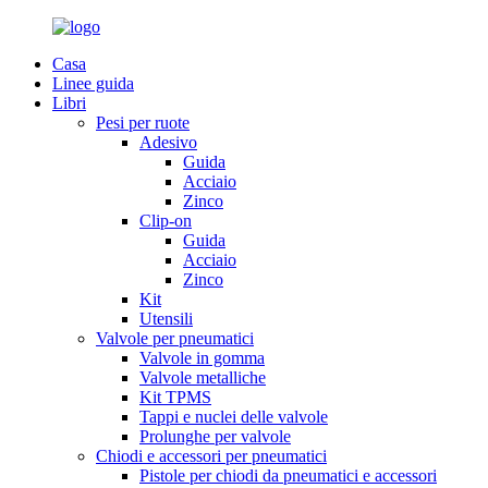
Casa
Linee guida
Libri
Pesi per ruote
Adesivo
Guida
Acciaio
Zinco
Clip-on
Guida
Acciaio
Zinco
Kit
Utensili
Valvole per pneumatici
Valvole in gomma
Valvole metalliche
Kit TPMS
Tappi e nuclei delle valvole
Prolunghe per valvole
Chiodi e accessori per pneumatici
Pistole per chiodi da pneumatici e accessori