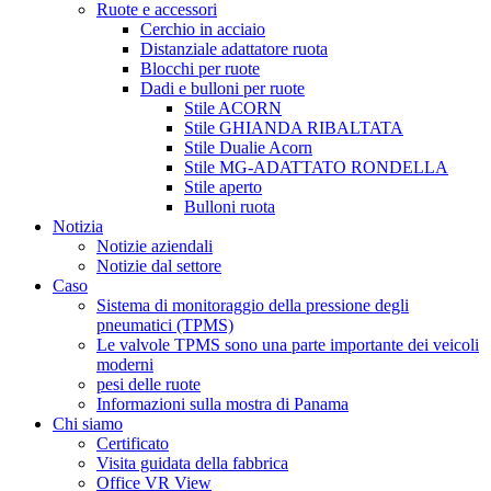
Ruote e accessori
Cerchio in acciaio
Distanziale adattatore ruota
Blocchi per ruote
Dadi e bulloni per ruote
Stile ACORN
Stile GHIANDA RIBALTATA
Stile Dualie Acorn
Stile MG-ADATTATO RONDELLA
Stile aperto
Bulloni ruota
Notizia
Notizie aziendali
Notizie dal settore
Caso
Sistema di monitoraggio della pressione degli
pneumatici (TPMS)
Le valvole TPMS sono una parte importante dei veicoli
moderni
pesi delle ruote
Informazioni sulla mostra di Panama
Chi siamo
Certificato
Visita guidata della fabbrica
Office VR View