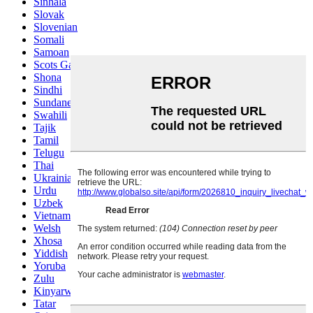
Sinhala
Slovak
Slovenian
Somali
Samoan
Scots Gaelic
Shona
Sindhi
Sundanese
Swahili
Tajik
Tamil
Telugu
Thai
Ukrainian
Urdu
Uzbek
Vietnamese
Welsh
Xhosa
Yiddish
Yoruba
Zulu
Kinyarwanda
Tatar