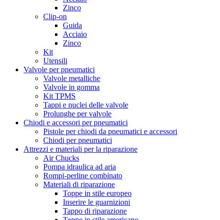
Zinco
Clip-on
Guida
Acciaio
Zinco
Kit
Utensili
Valvole per pneumatici
Valvole metalliche
Valvole in gomma
Kit TPMS
Tappi e nuclei delle valvole
Prolunghe per valvole
Chiodi e accessori per pneumatici
Pistole per chiodi da pneumatici e accessori
Chiodi per pneumatici
Attrezzi e materiali per la riparazione
Air Chucks
Pompa idraulica ad aria
Rompi-perline combinato
Materiali di riparazione
Toppe in stile europeo
Inserire le guarnizioni
Tappo di riparazione
Toppe in stile americano