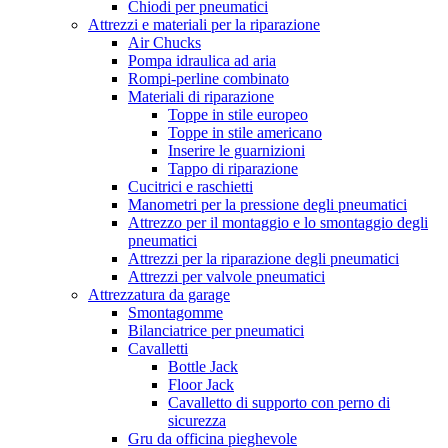
Chiodi per pneumatici
Attrezzi e materiali per la riparazione
Air Chucks
Pompa idraulica ad aria
Rompi-perline combinato
Materiali di riparazione
Toppe in stile europeo
Toppe in stile americano
Inserire le guarnizioni
Tappo di riparazione
Cucitrici e raschietti
Manometri per la pressione degli pneumatici
Attrezzo per il montaggio e lo smontaggio degli
pneumatici
Attrezzi per la riparazione degli pneumatici
Attrezzi per valvole pneumatici
Attrezzatura da garage
Smontagomme
Bilanciatrice per pneumatici
Cavalletti
Bottle Jack
Floor Jack
Cavalletto di supporto con perno di
sicurezza
Gru da officina pieghevole